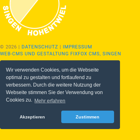
©
2026
|
DATENSCHUTZ
|
IMPRESSUM
WEB-CMS UND GESTALTUNG FIXFOX CMS, SINGEN
KONTAKTINFO
Wir verwenden Cookies, um die Webseite
optimal zu gestalten und fortlaufend zu
Schaffhauser Straße 35
verbessern. Durch die weitere Nutzung der
78224 Singen.
Webseite stimmen Sie der Verwendung von
Cookies zu.
Mehr erfahren
Anfahrt
Akzeptieren
Zustimmen
Zum Kontaktformular